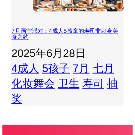
7月画室派对：4成人5孩童的寿司非刺身美
食之约
2025年6月28日
4成人
5孩子
7月
七月
化妆舞会
卫生
寿司
抽
奖