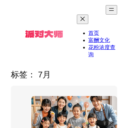
跳
至
内
容
首页
富酬文化
花粉浓度查
询
标签：
7月