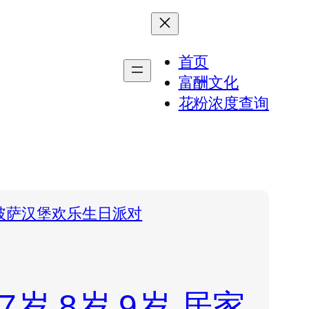
首页
富酬文化
花粉浓度查询
的披萨汉堡欢乐生日派对
7岁
8岁
9岁
居家