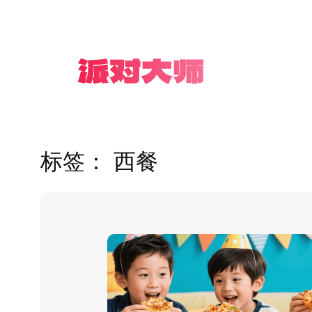
跳
至
内
容
标签：
西餐